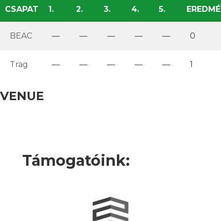
CSAPAT
1.
2.
3.
4.
5.
EREDMÉ
BEAC
—
—
—
—
—
0
Trag
—
—
—
—
—
1
VENUE
Támogatóink: