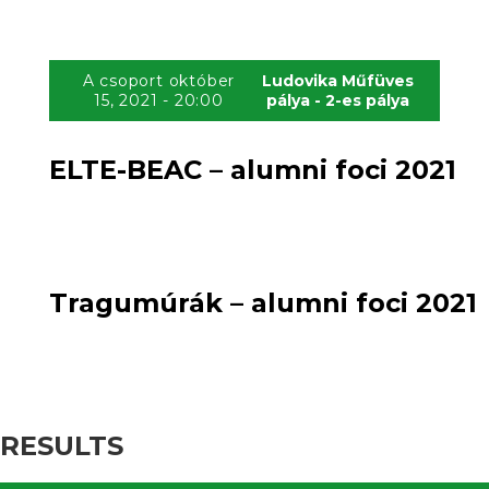
A csoport október
Ludovika Műfüves
15, 2021 - 20:00
pálya - 2-es pálya
ELTE-BEAC – alumni foci 2021
0
loss
1
:
win
Tragumúrák – alumni foci 2021
RESULTS