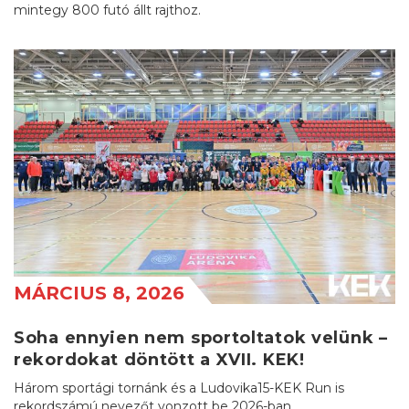
mintegy 800 futó állt rajthoz.
MÁRCIUS 8, 2026
Soha ennyien nem sportoltatok velünk –
rekordokat döntött a XVII. KEK!
Három sportági tornánk és a Ludovika15-KEK Run is
rekordszámú nevezőt vonzott be 2026-ban.