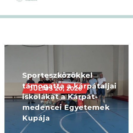
Sporteszközökkel
támogatta a kárpátaljai
JÚLIUS 20, 2026
iskolákat a Kárpát-
medencei Egyetemek
Kupája