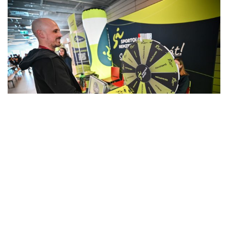
MÁRCIUS 2, 2026
Élményzóna a meccsek között:
programok, játékok és meglepetések a
KEK Lounge-ban!
A Ludovika Aréna emeletén található KEK Lounge
területén számos izgalmas aktivitás vár a résztvevőkre!