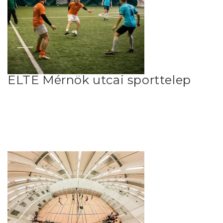
ELTE Mérnök utcai sporttelep