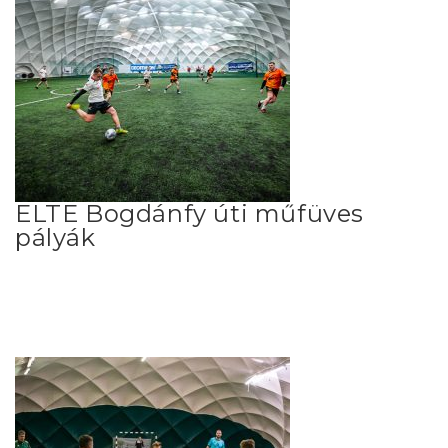
ELTE Bogdánfy úti műfüves
pályák