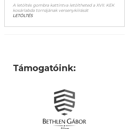
A letöltés gombra kattintva letöltheted a XVII. KEK
kosárlabda tornájának versenykiírását
LETÖLTÉS
Támogatóink: