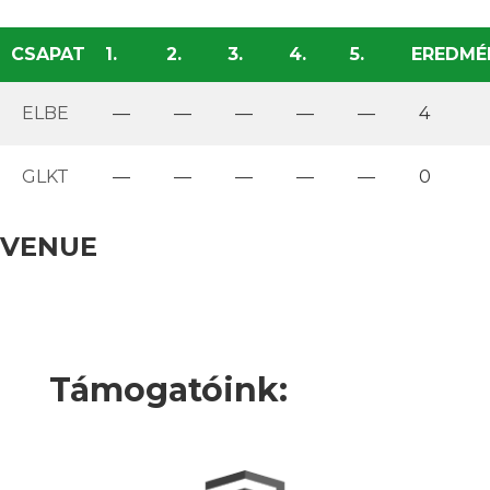
CSAPAT
1.
2.
3.
4.
5.
EREDMÉ
ELBE
—
—
—
—
—
4
GLKT
—
—
—
—
—
0
VENUE
Támogatóink: