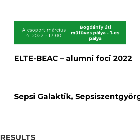
Bogdánfy úti
A csoport március
műfüves pálya - 1-es
4, 2022 - 17:00
pálya
ELTE-BEAC – alumni foci 2022
4
win
0
:
loss
Sepsi Galaktik, Sepsiszentgyörg
RESULTS