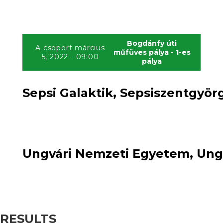
Bogdánfy úti
A csoport március
műfüves pálya - 1-es
5, 2022 - 09:00
pálya
Sepsi Galaktik, Sepsiszentgyörg
4
win
0
:
loss
Ungvári Nemzeti Egyetem, Ungv
RESULTS