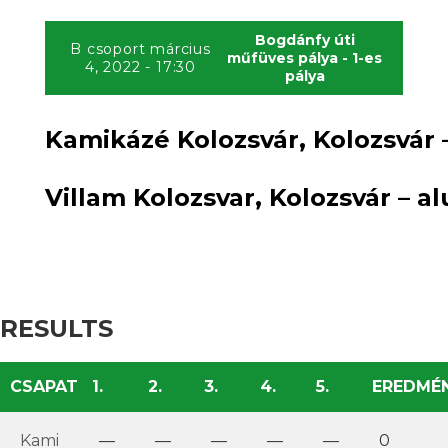
Bogdánfy úti
B csoport március
műfüves pálya - 1-es
4, 2022 - 17:30
pálya
Kamikázé Kolozsvár, Kolozsvár 
VS
Villam Kolozsvar, Kolozsvár – a
RESULTS
CSAPAT
1.
2.
3.
4.
5.
EREDMÉ
Kami
—
—
—
—
—
0