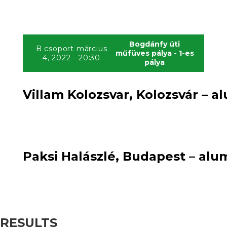
Bogdánfy úti
B csoport március
műfüves pálya - 1-es
4, 2022 - 20:30
pálya
Villam Kolozsvar, Kolozsvár – a
2
loss
2
:
loss
Paksi Halászlé, Budapest – alu
RESULTS