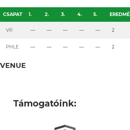
CSAPAT
1.
2.
3.
4.
5.
EREDMÉ
Vill
—
—
—
—
—
2
PHLE
—
—
—
—
—
2
VENUE
Támogatóink: