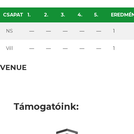
CSAPAT
1.
2.
3.
4.
5.
EREDMÉ
NS
—
—
—
—
—
1
Vill
—
—
—
—
—
1
VENUE
Támogatóink: