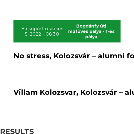
Bogdánfy úti
B csoport március
műfüves pálya - 1-es
5, 2022 - 08:30
pálya
No stress, Kolozsvár – alumni f
1
loss
1
:
loss
Villam Kolozsvar, Kolozsvár – a
RESULTS