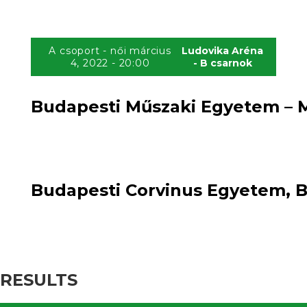
A csoport - női március
Ludovika Aréna
4, 2022 - 20:00
- B csarnok
Budapesti Műszaki Egyetem – M
30
loss
95
:
win
Budapesti Corvinus Egyetem, B
RESULTS