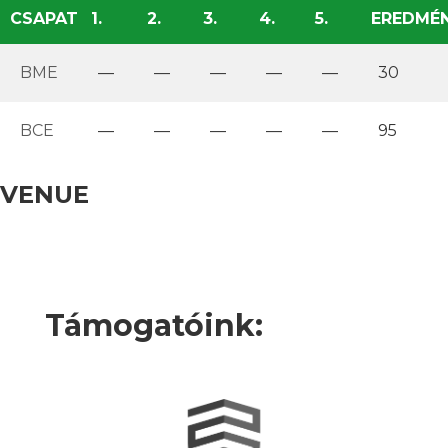
CSAPAT
1.
2.
3.
4.
5.
EREDMÉ
BME
—
—
—
—
—
30
BCE
—
—
—
—
—
95
VENUE
Támogatóink: