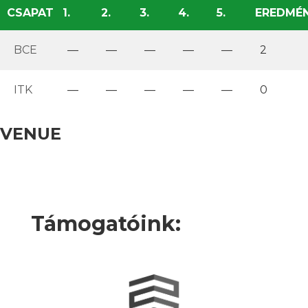
CSAPAT
1.
2.
3.
4.
5.
EREDMÉ
BCE
—
—
—
—
—
2
ITK
—
—
—
—
—
0
VENUE
Támogatóink: