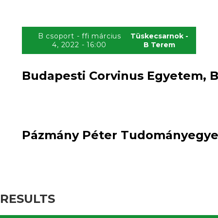
B csoport - ffi március
Tüskecsarnok -
4, 2022 - 16:00
B Terem
Budapesti Corvinus Egyetem, Bu
2
win
0
:
loss
Pázmány Péter Tudományegyete
RESULTS