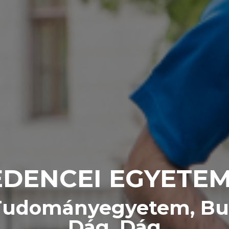
DENCEI EGYETE
 Tudományegyetem, Bud
Dág, Dág