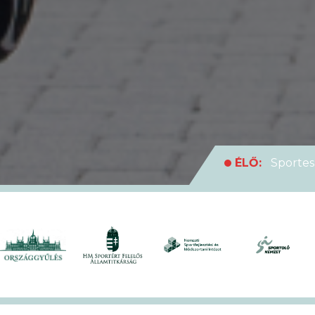
ÉLŐ:
Sportes
medencei Egyet
ÉLŐ:
Rekordl
futóversenyt
ÉLŐ:
Soha en
XVII. KEK!
ÉLŐ:
A hivat