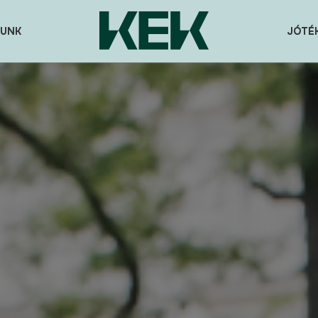
UNK
JÓTÉ