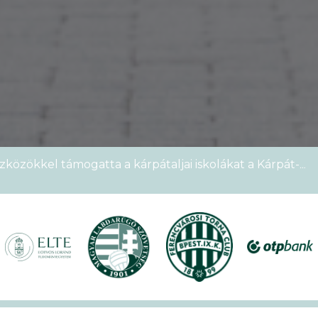
zközökkel támogatta a kárpátaljai iskolákat a Kárpát-
emek Kupája
étszámmal rendezték meg a VI. Ludovika15–KEK Run
nyien nem sportoltatok velünk – rekordokat döntött a
alos megnyitóval kezdetét vette a XVII. KEK!