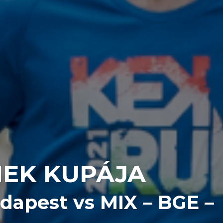
MEK KUPÁJA
apest vs MIX – BGE –