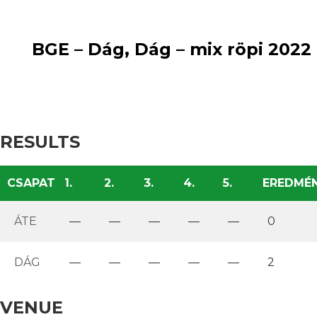
loss
2
:
win
BGE – Dág, Dág – mix röpi 2022
RESULTS
CSAPAT
1.
2.
3.
4.
5.
EREDMÉ
ÁTE
—
—
—
—
—
0
DÁG
—
—
—
—
—
2
VENUE