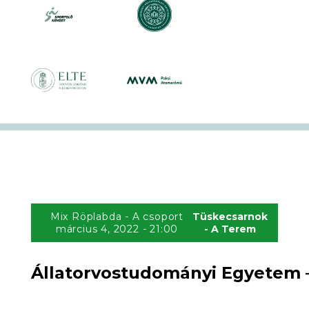
Mix Röplabda - A csoport
Tüskecsarnok
március 4, 2022 - 21:00
- A Terem
Állatorvostudományi Egyetem –
0