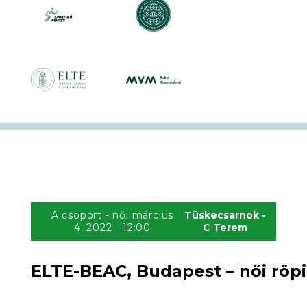
A csoport - női március
Tüskecsarnok -
4, 2022 - 12:00
C Terem
ELTE-BEAC, Budapest – női röpi
2