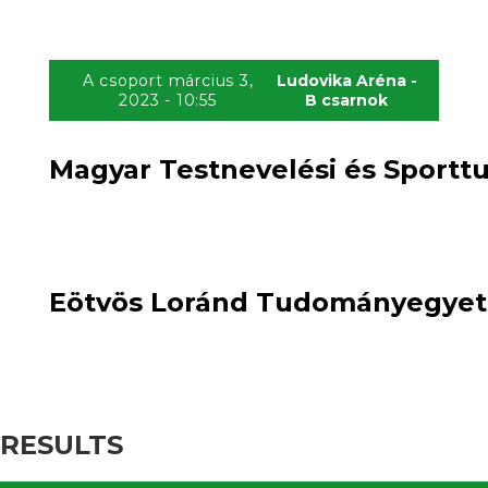
A csoport március 3,
Ludovika Aréna -
2023 - 10:55
B csarnok
Magyar Testnevelési és Sporttu
3
loss
5
:
win
Eötvös Loránd Tudományegyete
RESULTS