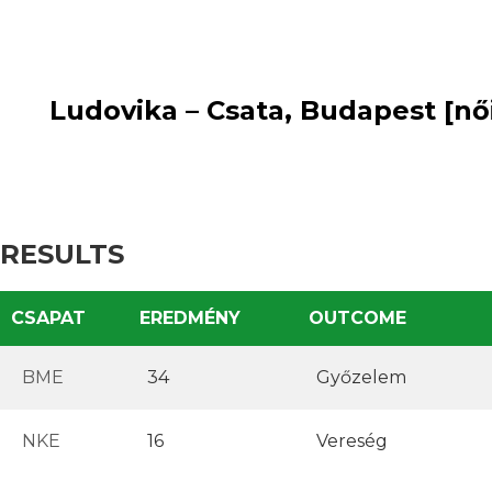
34
win
16
:
loss
Ludovika – Csata, Budapest [nő
RESULTS
CSAPAT
EREDMÉNY
OUTCOME
BME
34
Győzelem
NKE
16
Vereség