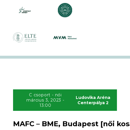
C csoport - női
Ludovika Aréna
március 3, 2023 -
Centerpálya 2
13:00
MAFC – BME, Budapest [női kos