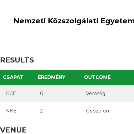
loss
2
:
win
Nemzeti Közszolgálati Egyetem 
RESULTS
CSAPAT
EREDMÉNY
OUTCOME
BCE
0
Vereség
NKE
2
Győzelem
VENUE