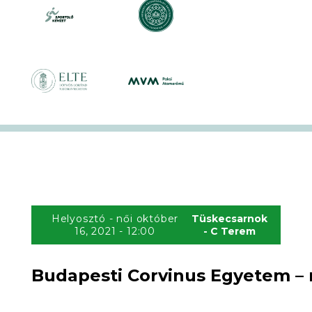
Helyosztó - női október
Tüskecsarnok
16, 2021 - 12:00
- C Terem
Budapesti Corvinus Egyetem – n
0