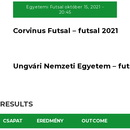
Egyetemi Futsal október 15, 2021 -
20:45
Corvinus Futsal – futsal 2021
5
win
1
:
loss
Ungvári Nemzeti Egyetem – fut
RESULTS
CSAPAT
EREDMÉNY
OUTCOME