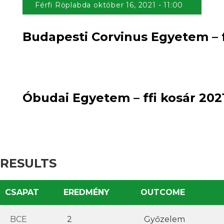
Férfi Röplabda október 16, 2021 - 11:00
Budapesti Corvinus Egyetem – f
2
win
0
:
loss
Óbudai Egyetem – ffi kosár 202
RESULTS
CSAPAT
EREDMÉNY
OUTCOME
BCE
2
Győzelem