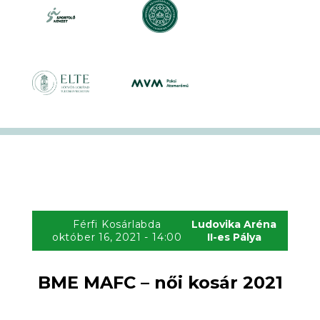
Férfi Kosárlabda
Ludovika Aréna
október 16, 2021 - 14:00
II-es Pálya
BME MAFC – női kosár 2021
43