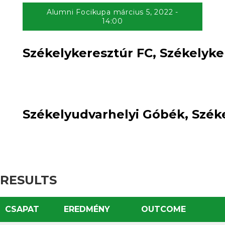
Alumni Focikupa március 5, 2022 -
14:00
Székelykeresztúr FC, Székelyke
0(3)
loss
0(4)
:
win
Székelyudvarhelyi Góbék, Széke
RESULTS
CSAPAT
EREDMÉNY
OUTCOME