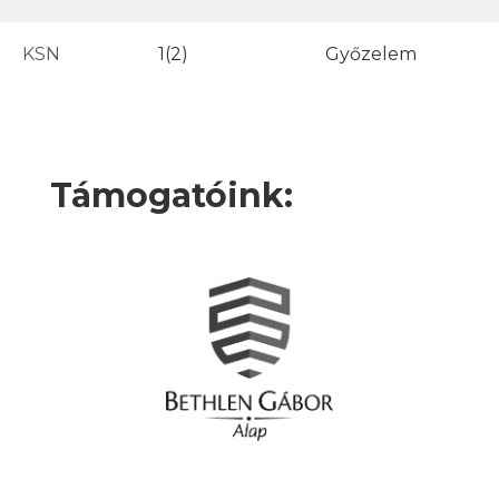
KSN
1(2)
Győzelem
Támogatóink: