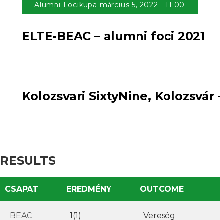
Alumni Focikupa március 5, 2022 - 11:00
ELTE-BEAC – alumni foci 2021
1(1)
loss
1(2)
:
win
Kolozsvari SixtyNine, Kolozsvár
RESULTS
CSAPAT
EREDMÉNY
OUTCOME
BEAC
1(1)
Vereség