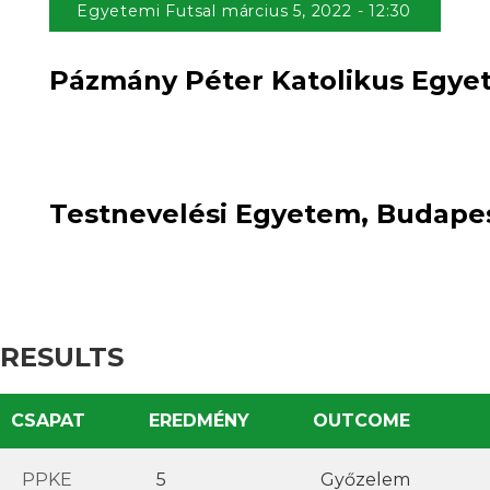
Egyetemi Futsal március 5, 2022 - 12:30
Pázmány Péter Katolikus Egyet
5
win
1
:
loss
Testnevelési Egyetem, Budapes
RESULTS
CSAPAT
EREDMÉNY
OUTCOME
PPKE
5
Győzelem