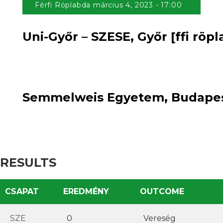
Férfi Röplabda március 4, 2023 - 17:00
Uni-Győr – SZESE, Győr [ffi röpl
0
loss
2
:
win
Semmelweis Egyetem, Budapest 
RESULTS
CSAPAT
EREDMÉNY
OUTCOME
SZE
0
Vereség