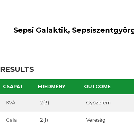
2(3)
win
2(1)
:
loss
Sepsi Galaktik, Sepsiszentgyörg
RESULTS
CSAPAT
EREDMÉNY
OUTCOME
KVÁ
2(3)
Győzelem
Gala
2(1)
Vereség