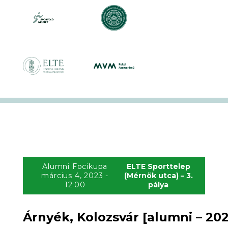
Alumni Focikupa
ELTE Sporttelep
március 4, 2023 -
(Mérnök utca) – 3.
12:00
pálya
Árnyék, Kolozsvár [alumni – 202