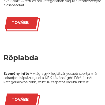
évek alatt. A férfi és női kategóriában várjuk a rendezvényre
a csapatokat.
TOVÁBB
Röplabda
Esemény infó:
A világ egyik leglátványosabb sportja már
sokadjára kápráztatja el a KEK közönségét! Férfi és női
kategóriáinkba több, mint 16 csapatot várunk idén is!
TOVÁBB