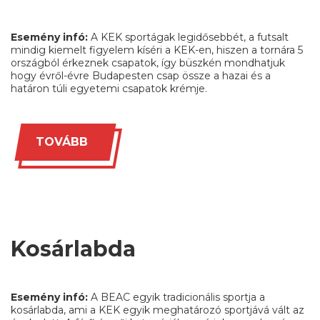
Esemény infó:
A KEK sportágak legidősebbét, a futsalt
mindig kiemelt figyelem kíséri a KEK-en, hiszen a tornára 5
országból érkeznek csapatok, így büszkén mondhatjuk
hogy évről-évre Budapesten csap össze a hazai és a
határon túli egyetemi csapatok krémje.
TOVÁBB
Kosárlabda
Esemény infó:
A BEAC egyik tradicionális sportja a
kosárlabda, ami a KEK egyik meghatározó sportjává vált az