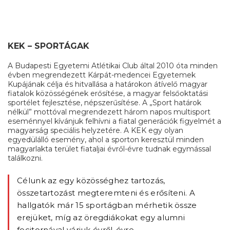
KEK – SPORTÁGAK
A Budapesti Egyetemi Atlétikai Club által 2010 óta minden
évben megrendezett Kárpát-medencei Egyetemek
Kupájának célja és hitvallása a határokon átívelő magyar
fiatalok közösségének erősítése, a magyar felsőoktatási
sportélet fejlesztése, népszerűsítése. A „Sport határok
nélkül” mottóval megrendezett három napos multisport
eseménnyel kívánjuk felhívni a fiatal generációk figyelmét a
magyarság speciális helyzetére. A KEK egy olyan
egyedülálló esemény, ahol a sporton keresztül minden
magyarlakta terület fiataljai évről-évre tudnak egymással
találkozni.
Célunk az egy közösséghez tartozás,
összetartozást megteremteni és erősíteni. A
hallgatók már 15 sportágban mérhetik össze
erejüket, míg az öregdiákokat egy alumni
focitornával várjuk évről-évre.