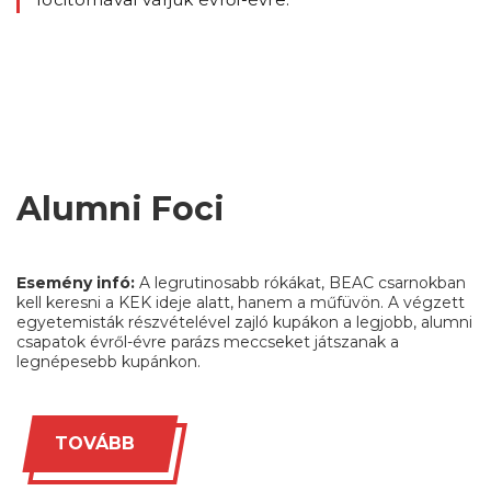
Alumni Foci
Esemény infó:
A legrutinosabb rókákat, BEAC csarnokban
kell keresni a KEK ideje alatt, hanem a műfüvön. A végzett
egyetemisták részvételével zajló kupákon a legjobb, alumni
csapatok évről-évre parázs meccseket játszanak a
legnépesebb kupánkon.
TOVÁBB