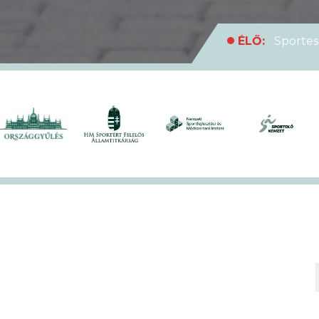
ÉLŐ:
Sportes
medencei Egyet
ÉLŐ:
Rekordl
futóversenyt
ÉLŐ:
Soha en
XVII. KEK!
ÉLŐ:
A hivat