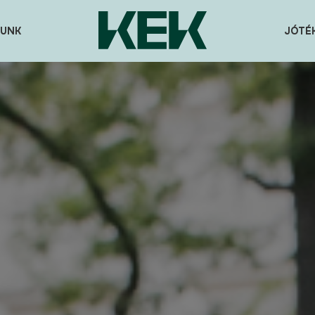
UNK
JÓTÉ