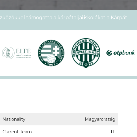
zközökkel támogatta a kárpátaljai iskolákat a Kárpát-
emek Kupája
étszámmal rendezték meg a VI. Ludovika15–KEK Run
nyien nem sportoltatok velünk – rekordokat döntött a
alos megnyitóval kezdetét vette a XVII. KEK!
Nationality
Magyarország
Current Team
TF