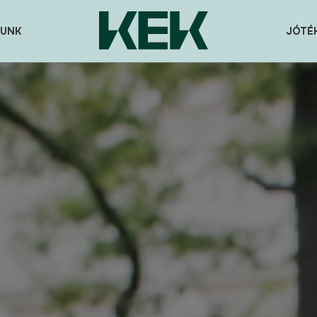
UNK
JÓTÉ