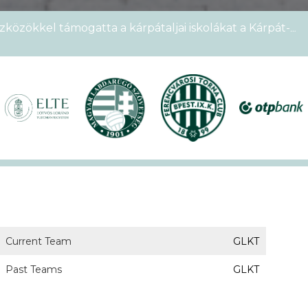
zközökkel támogatta a kárpátaljai iskolákat a Kárpát-
emek Kupája
étszámmal rendezték meg a VI. Ludovika15–KEK Run
nyien nem sportoltatok velünk – rekordokat döntött a
alos megnyitóval kezdetét vette a XVII. KEK!
Current Team
GLKT
Past Teams
GLKT