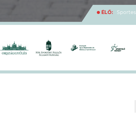
ÉLŐ:
Sportes
medencei Egyet
ÉLŐ:
Rekordl
futóversenyt
ÉLŐ:
Soha en
XVII. KEK!
ÉLŐ:
A hivat