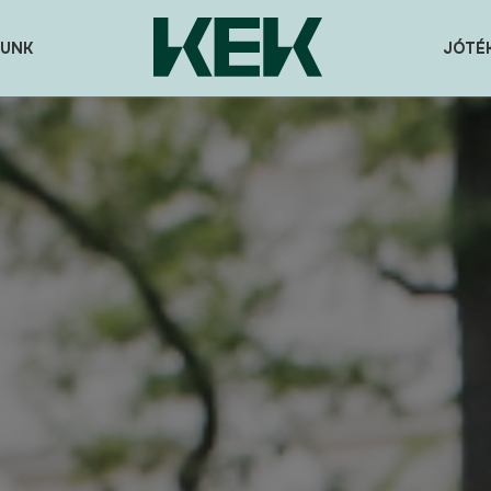
UNK
JÓTÉ