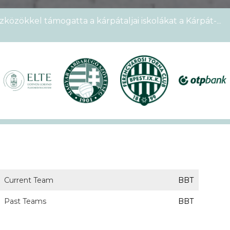
zközökkel támogatta a kárpátaljai iskolákat a Kárpát-
emek Kupája
étszámmal rendezték meg a VI. Ludovika15–KEK Run
nyien nem sportoltatok velünk – rekordokat döntött a
alos megnyitóval kezdetét vette a XVII. KEK!
Current Team
BBT
Past Teams
BBT