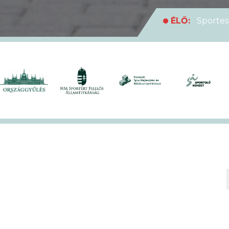
ÉLŐ:
Sportes
medencei Egyet
ÉLŐ:
Rekordl
futóversenyt
ÉLŐ:
Soha en
XVII. KEK!
ÉLŐ:
A hivat