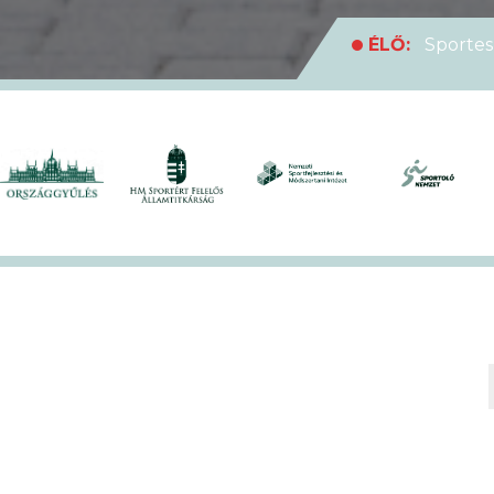
ÉLŐ:
Sportes
medencei Egyet
ÉLŐ:
Rekordl
futóversenyt
ÉLŐ:
Soha en
XVII. KEK!
ÉLŐ:
A hivat