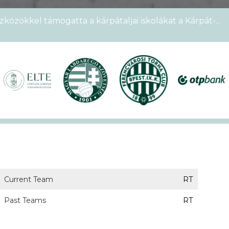
zközökkel támogatta a kárpátaljai iskolákat a Kárpát-
emek Kupája
étszámmal rendezték meg a VI. Ludovika15–KEK Run
nyien nem sportoltatok velünk – rekordokat döntött a
alos megnyitóval kezdetét vette a XVII. KEK!
Current Team
RT
Past Teams
RT