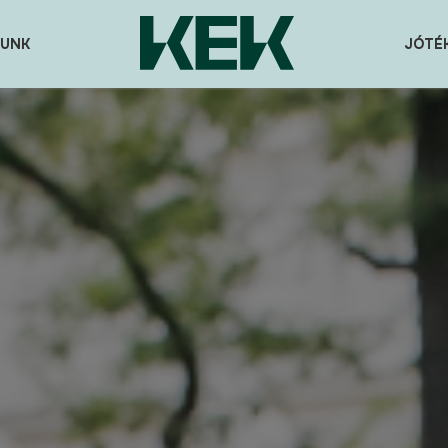
UNK
JÓTÉ