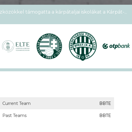
zközökkel támogatta a kárpátaljai iskolákat a Kárpát-
emek Kupája
étszámmal rendezték meg a VI. Ludovika15–KEK Run
nyien nem sportoltatok velünk – rekordokat döntött a
alos megnyitóval kezdetét vette a XVII. KEK!
Current Team
BBTE
Past Teams
BBTE