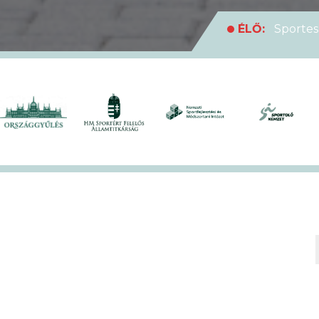
ÉLŐ:
Sportes
medencei Egyet
ÉLŐ:
Rekordl
futóversenyt
ÉLŐ:
Soha en
XVII. KEK!
ÉLŐ:
A hivat