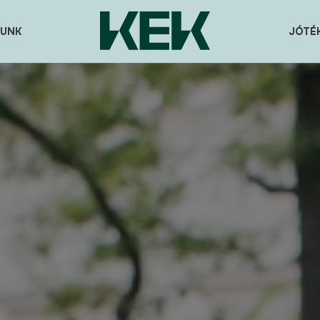
UNK
JÓTÉ