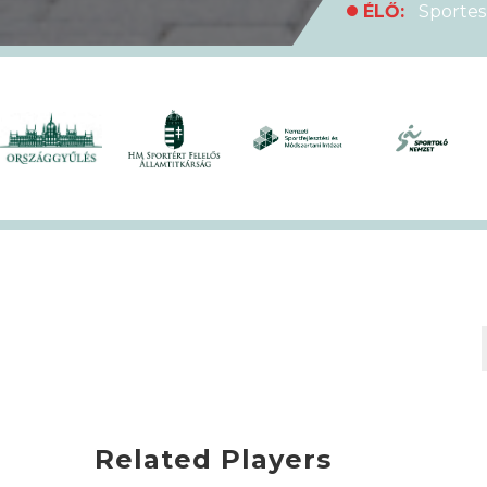
ÉLŐ:
Sportes
medencei Egyet
ÉLŐ:
Rekordl
futóversenyt
ÉLŐ:
Soha en
XVII. KEK!
ÉLŐ:
A hivat
Related Players