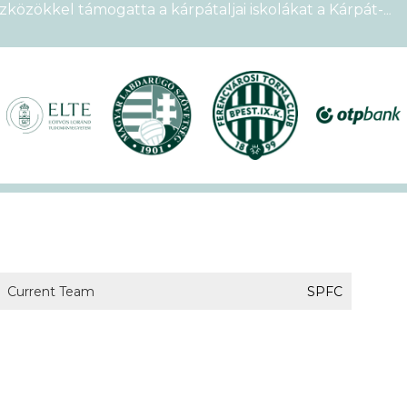
zközökkel támogatta a kárpátaljai iskolákat a Kárpát-
emek Kupája
étszámmal rendezték meg a VI. Ludovika15–KEK Run
nyien nem sportoltatok velünk – rekordokat döntött a
alos megnyitóval kezdetét vette a XVII. KEK!
Current Team
SPFC