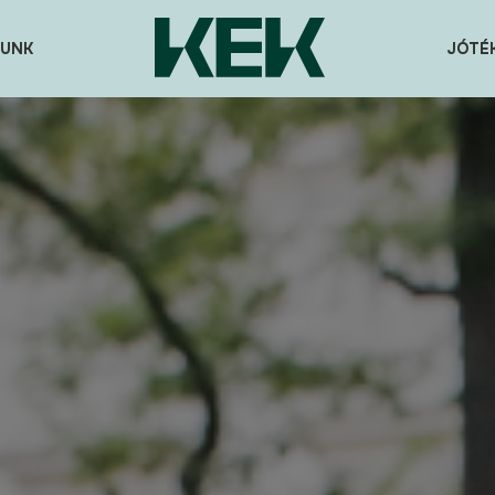
UNK
JÓTÉ