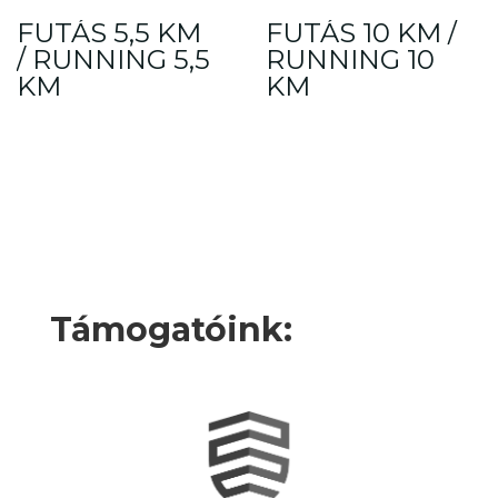
pairs
3000
FUTÁS 5,5 KM
Ft
4000
FUTÁS 10 KM /
Ft
10
km
/ RUNNING 5,5
RUNNING 10
quantity
KM
KM
Támogatóink: