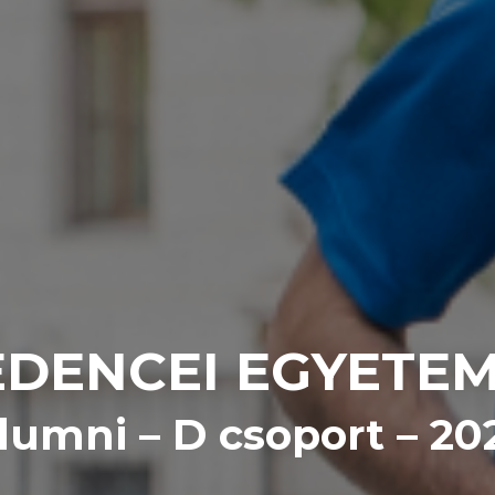
DENCEI EGYETE
lumni – D csoport – 20