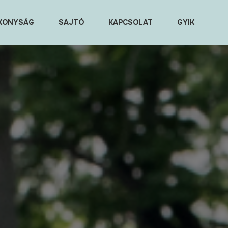
KONYSÁG
SAJTÓ
KAPCSOLAT
GYIK