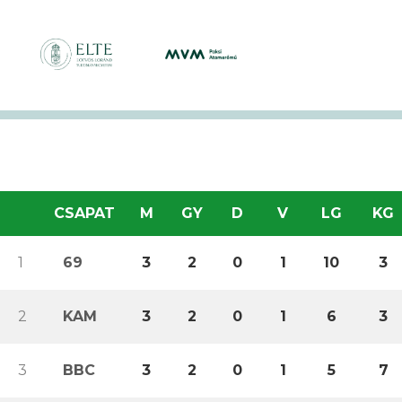
CSAPAT
M
GY
D
V
LG
KG
1
69
3
2
0
1
10
3
2
KAM
3
2
0
1
6
3
3
BBC
3
2
0
1
5
7