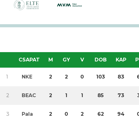
CSAPAT
M
GY
V
DOB
KAP
P
1
NKE
2
2
0
103
83
2
BEAC
2
1
1
85
73
3
Pala
2
0
2
62
94