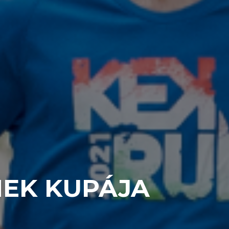
MEK KUPÁJA