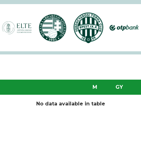
étszámmal rendezték meg a VI. Ludovika15–KEK Run
nyien nem sportoltatok velünk – rekordokat döntött a
alos megnyitóval kezdetét vette a XVII. KEK!
M
GY
No data available in table