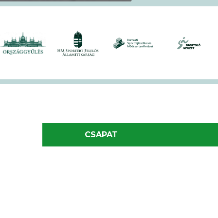
ÉLŐ:
Rekordl
futóversenyt
ÉLŐ:
Soha en
XVII. KEK!
ÉLŐ:
A hivat
CSAPAT