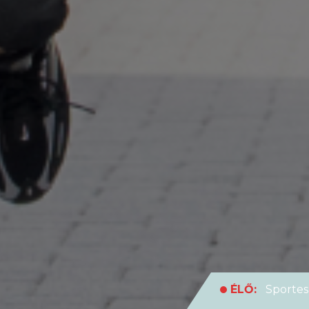
ÉLŐ:
Sportes
medencei Egyet