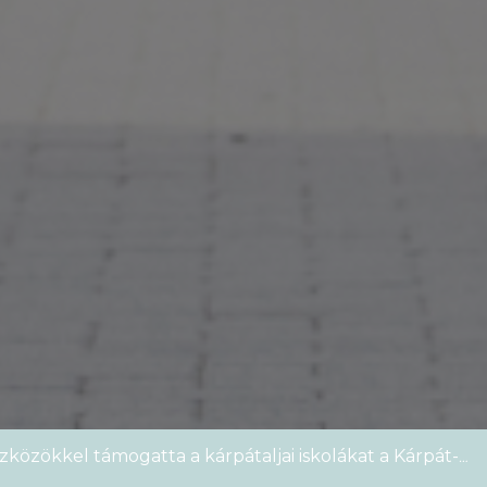
zközökkel támogatta a kárpátaljai iskolákat a Kárpát-
emek Kupája