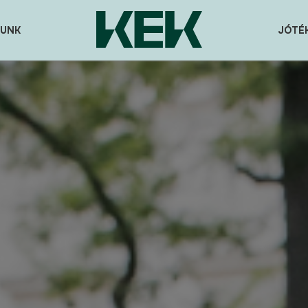
UNK
JÓTÉ