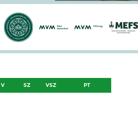
V
SZ
VSZ
PT