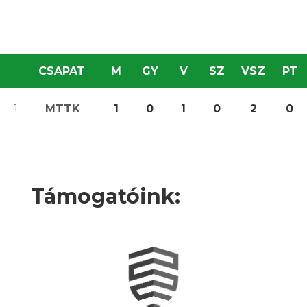
CSAPAT
M
GY
V
SZ
VSZ
PT
1
MTTK
1
0
1
0
2
0
Támogatóink: