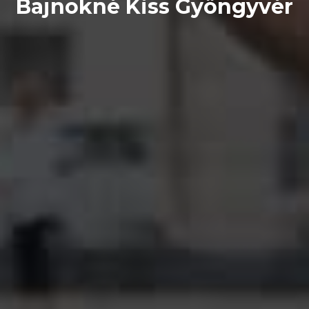
Bajnokné Kiss Gyöngyvér