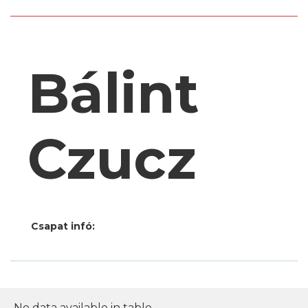
Bálint
Czucz
Csapat infó:
No data available in table