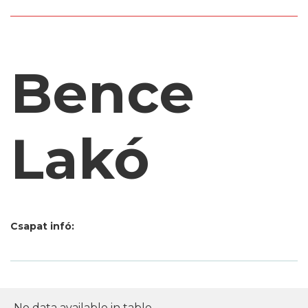
Bence
Lakó
Csapat infó:
No data available in table