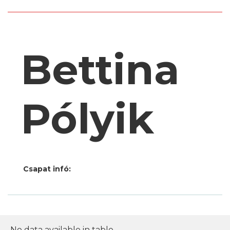
Bettina
Pólyik
Csapat infó:
No data available in table