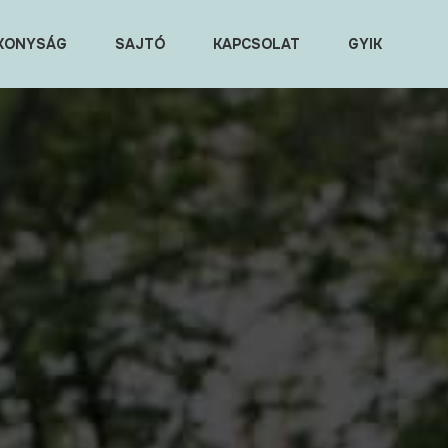
KONYSÁG
SAJTÓ
KAPCSOLAT
GYIK