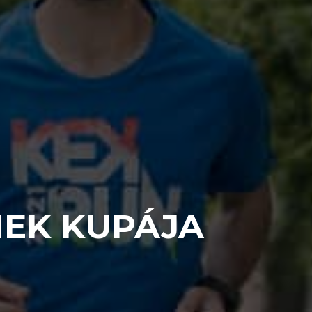
MEK KUPÁJA