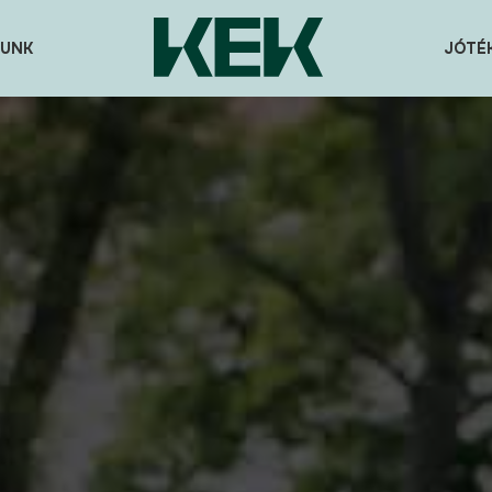
UNK
JÓTÉ