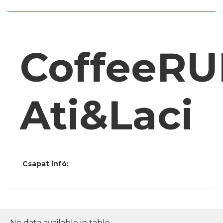
CoffeeR
Ati&Laci
Csapat infó:
No data available in table