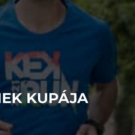
MEK KUPÁJA