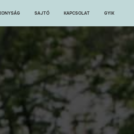
KONYSÁG
SAJTÓ
KAPCSOLAT
GYIK