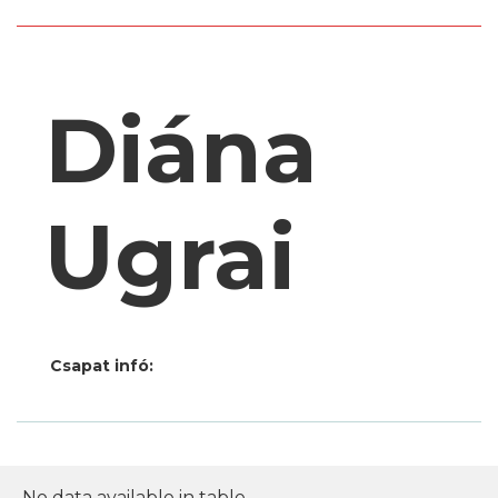
Diána
Ugrai
Csapat infó:
No data available in table