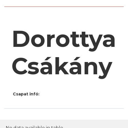
Dorottya
Csákány
Csapat infó:
No data available in table