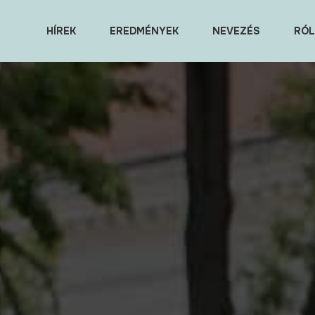
HÍREK
EREDMÉNYEK
NEVEZÉS
RÓL