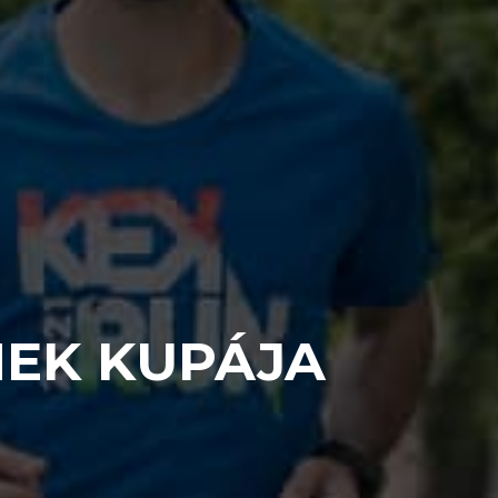
MEK KUPÁJA